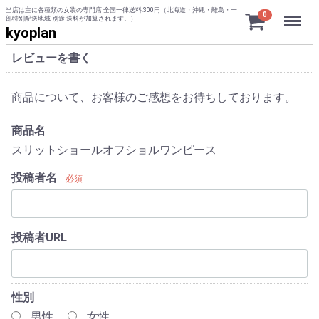
当店は主に各種類の女装の専門店 全国一律送料:300円（北海道・沖縄・離島・一
Menu
0
部特別配送地域 別途 送料が加算されます。）
kyoplan
レビューを書く
商品について、お客様のご感想をお待ちしております。
商品名
スリットショールオフショルワンピース
投稿者名
必須
投稿者URL
性別
男性
女性